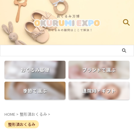
おくるみ基礎
ブランドで選ぶ
季節で選ぶ
退院時・ギフト
HOME
>
整形済おくるみ
>
整形済おくるみ