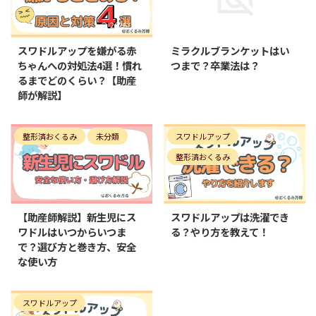
2026/1/23
2021/11/21
スワドルアップを嫌がる赤
ミラクルブランケットはい
ちゃんへの対処法4選！慣れ
つまで？卒業法は？
るまでどのくらい？【助産
師が解説】
整形済おくるみ
未分類
スワドルアップ
整形済おくるみ
2026/2/22
2024/5/13
【助産師解説】新生児にス
スワドルアップは洗濯でき
ワドルはいつからいつま
る？やり方を教えて！
で？選び方と巻き方、安全
な使い方
スワドルアップ