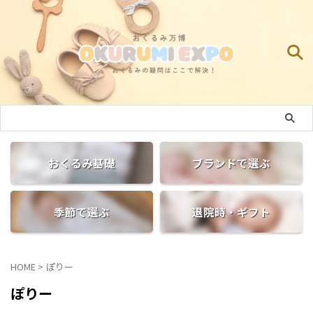
おくるみ基礎
ブランドで選ぶ
季節で選ぶ
退院時・ギフト
HOME
>
ぽりー
ぽりー