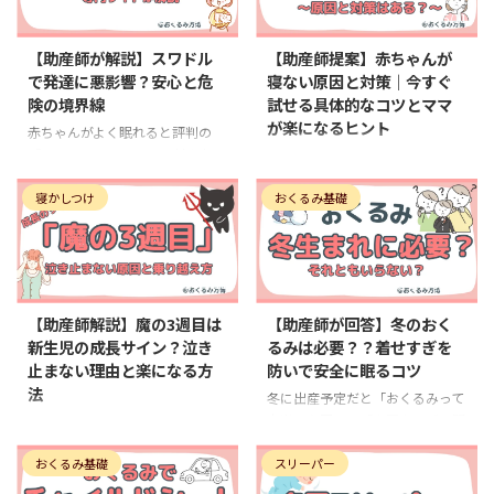
2026/5/17
2026/5/11
【助産師が解説】スワドル
【助産師提案】赤ちゃんが
で発達に悪影響？安心と危
寝ない原因と対策｜今すぐ
険の境界線
試せる具体的なコツとママ
が楽になるヒント
赤ちゃんがよく眠れると評判の
「スワドル」。モロー反射をおさ
初めての育児で、赤ちゃん
えてくれる一方で、「発達に悪影
がなかなか寝てくれないと本当に
響はない？」「いつまで使ってい
寝かしつけ
おくるみ基礎
不安になりますよね。 「どうし
いの？」と不安を感じている方も
てこんなに寝ないの？」「私のや
多いのではないでしょうか。 実
り方が悪いのかな」と、自分を責
は、スワドルは使い方や期間を誤
めてしまうママも少なくありませ
2026/5/11
2026/2/18
ると、運動発達や睡眠リズムに影
ん。 助産師として多くのアドバ
響する可能性が指摘されていま
イスをしてきましたが、赤ちゃん
【助産師解説】魔の3週目は
【助産師が回答】冬のおく
す。一方で、正しく使えば、赤ち
が寝ないのには、『赤ちゃんから
新生児の成長サイン？泣き
るみは必要？？着せすぎを
ゃんにもママ・パパにも大きなメ
のサイン』が隠れている事があり
止まない理由と楽になる方
防いで安全に眠るコツ
リットとなる心強いアイテムで
ます。 ママのやり方が悪いわけ
法
す。 この記事では助産師の視点
ではなく、ほんの少しの条件が合
冬に出産予定だと「おくるみって
から、スワドルが発達に与える影
っていないだけかもしれません。
本当に必要？」「布団やベビー服
出産して少し慣れてきたころの生
響や、悪影響を避けるためのポイ
この記事では、赤ちゃんが寝ない
があれば十分？」と迷いますよ
後3週目前後。突然よく泣くよう
ントを、月齢ごとにわかりやすく
原因と、その対策をやさしく丁寧
ね。 とくに初めての育児だと、
おくるみ基礎
スリーパー
になり、「これって普通？」「私
解説します。 スワドルが赤ちゃ
にお伝えします。 無理をせず、で
必要なものとそうでないものの区
の育児が悪いの？」と不安になる