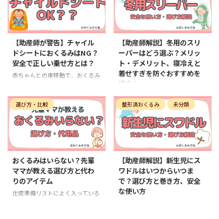
んの発 ...
きるところから試してみてく ...
別がつきにくく、出産準備の段階
ママはとても多いです。 この時期
で悩んでしまう方も多いです。 助
は「魔の3週目」と呼ばれ、新生
2026/2/18
2026/2/21
産師としてお伝えしたいのは、冬
児が大きく変化するタイミングと
の寒さ対策で最も大切なのは『温
言われています。 ここでは、魔の
【助産師が警告】チャイル
【助産師解説】冬用のスリ
めること』と同時に『熱をこもら
3週目で新生児に何が起きている
ドシートにおくるみはNG？
ーパーはどう選ぶ？メリッ
せすぎないこと』です。 この記
のか、よくある様子や対処法、マ
安全で正しい乗せ方とは？
ト・デメリット、寝冷えと
事では、冬生まれの赤ちゃんにお
マが少しでも楽になるためのヒン
着せすぎを防ぐおすすめを
くるみを使うメリットや注意点、
トを、やさしくわかりやすくお伝
赤ちゃんとの車移動で、おくるみ
紹介！
季節に合った選び方やおすすめの
えします。 妊娠中から怯えてまし
やブランケットをどう使えばいい
使い方まで解説します。
たよ〜！！ 魔の3週目で
のか悩んだことはありませんか？
冬の夜、赤ちゃんが寒くないか心
冬生まれの赤ちゃんに
新生児に起きていることを知ろう
「おくるみをチャイルドシートで
選び方・比較
整形済おくるみ
未分類
配で、何度も布団をかけ直してい
おくるみは必要？ 「冬生まれで
まずは、魔の3週目で新生児の体
使っても大丈夫？」「苦しくな
ませんか。そんなママに人気なの
おくる ...
や心にどんな変化が ...
い？危なくない？」と不安に感じ
が「スリーパー」です。 特に冬
ているママも多いと思います。
用のスリーパーは、寝返りで布団
2025/12/27
2026/2/22
助産師として、そして赤ちゃんの
をはいでしまう赤ちゃんの強い味
安全を守る立場からお伝えする
方になってくれます。 この記事で
おくるみはいらない？先輩
【助産師解説】新生児にス
と、おくるみで包んだままベルト
は、冬用のスリーパー選びで迷っ
ママが教える選び方と代わ
ワドルはいつからいつま
を締めるのは『絶対にNG』で
ているママに向けて、メリットや
りのアイテム
で？選び方と巻き方、安全
す。 この記事では、おくるみを
デメリット、素材の違い、安全に
な使い方
チャイルドシートで使うときの注
出産準備リストによく入っている
使うポイント、おすすめの選び方
意点や、正しい使い方、季節ごと
おくるみ。 でも「本当に必
まで、わかりやすく解説していき
赤ちゃんの寝かしつけ方法を調べ
の選び方まで、ママ目線でわかり
要？」「買ったのに全然使わなか
ます。 冬用のスリー
ていると目にすることが多いのが