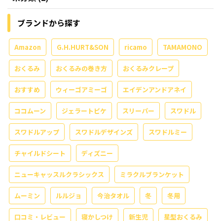
ブランドから探す
Amazon
G.H.HURT&SON
ricamo
TAMAMONO
おくるみ
おくるみの巻き方
おくるみクレープ
おすすめ
ウィーゴアミーゴ
エイデンアンドアネイ
ココムーン
ジェラートピケ
スリーパー
スワドル
スワドルアップ
スワドルデザインズ
スワドルミー
チャイルドシート
ディズニー
ニューキャッスルクラシックス
ミラクルブランケット
ムーミン
ルルジョ
今治タオル
冬
冬用
口コミ・レビュー
寝かしつけ
新生児
星型おくるみ