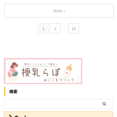
やすく解説します。 おく
ったらもったいない」と迷ってし
パーで赤ちゃんの冷えをしっかり
「スワドル」です。 おくるみと
るみをチャイルドシートで使える
まいますよね。 この記事では、
防ぐポイント 冬用のスリーパー
は少し違うのか、本当に新生児に
Next »
の ...
おくるみはいらないのか、それと
を使うと、布団からはみ出してし
使っても大丈夫なのか、疑問や不
もあったほうがいいのかを、先輩
まう赤ちゃんの体温をキープ ...
安がある方も多いのではないでし
ママの失敗談や体験談を交えなが
ょうか。 この記事では、新生児
1
2
…
16
らわかりやすく解説します。
にスワドルを使うメリットや注意
おくるみはいらないの
点、選び方や具体的な巻き方ま
か？？ 「おくるみは いらないの
で、初めてのママにもわかりやす
では？」と感じるママが増えてい
くまとめました。 ス
ます。 理由は、使う期間が短そ
ワドルアップに関する記事はこち
うに見えたり、バスタオルなどで
らからどうぞ！ 新生児にスワド
代用できそうだったり、周りのマ
ルを使うときにまず知りたいこと
マから「ほとんど使わなかった」
ここでは、新生児にスワドルを使
という声を聞くから。 ここで
う意味や効果、安全性について、
は、実 ...
最初に押さえておきたいポイン ...
検索