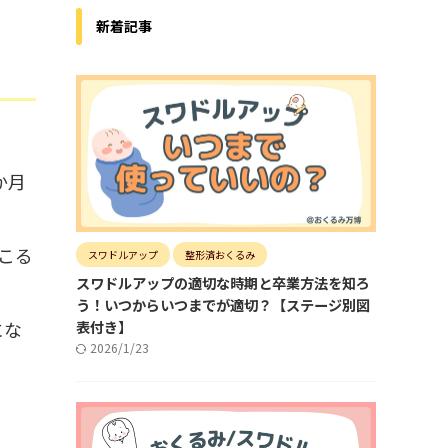
新着記事
か月
こる
スワドルアップ
整形済おくるみ
スワドルアップの適切な時期と卒業方法を知ろ
う！いつからいつまでが適切？【ステージ別図
にな
表付き】
2026/1/23