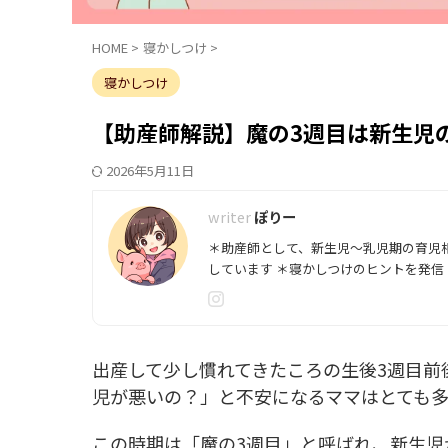
HOME
>
寝かしつけ
>
寝かしつけ
【助産師解説】魔の3週目は新生児
2026年5月11日
ぽりー
＊助産師として、新生児～乳児期の育児
しています ＊寝かしつけのヒントを発信
出産して少し慣れてきたころの生後3週目前
児が悪いの？」と不安になるママはとても多
この時期は「魔の3週目」と呼ばれ、新生児