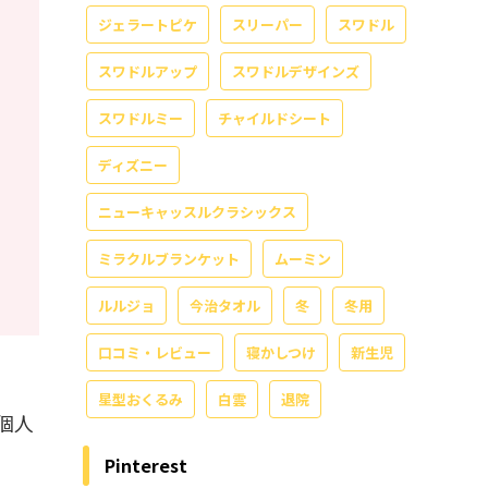
ジェラートピケ
スリーパー
スワドル
スワドルアップ
スワドルデザインズ
スワドルミー
チャイルドシート
ディズニー
ニューキャッスルクラシックス
ミラクルブランケット
ムーミン
ルルジョ
今治タオル
冬
冬用
口コミ・レビュー
寝かしつけ
新生児
星型おくるみ
白雲
退院
個人
Pinterest