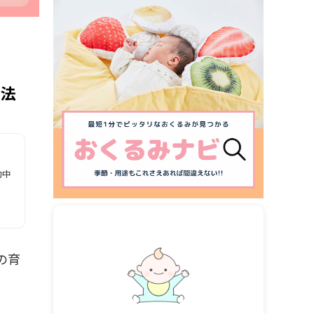
方法
動中
の育