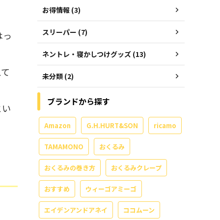
お得情報 (3)
スリーパー (7)
はっ
ネントレ・寝かしつけグッズ (13)
えて
未分類 (2)
ブランドから探す
とい
Amazon
G.H.HURT&SON
ricamo
TAMAMONO
おくるみ
おくるみの巻き方
おくるみクレープ
おすすめ
ウィーゴアミーゴ
エイデンアンドアネイ
ココムーン