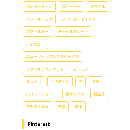
ジェラートピケ
スリーパー
スワドル
スワドルアップ
スワドルデザインズ
スワドルミー
チャイルドシート
ディズニー
ニューキャッスルクラシックス
ミラクルブランケット
ムーミン
ルルジョ
今治タオル
冬
冬用
口コミ・レビュー
寝かしつけ
新生児
星型おくるみ
白雲
退院
Pinterest