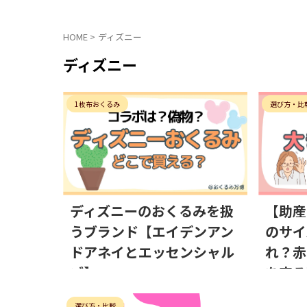
HOME
>
ディズニー
ディズニー
1枚布おくるみ
選び方・比
2024/5/8
ディズニーのおくるみを扱
【助産
うブランド【エイデンアン
のサイ
ドアネイとエッセンシャル
れ？赤
ズ】
を守る
選び方・比較