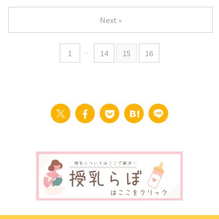
Next »
1
…
14
15
16